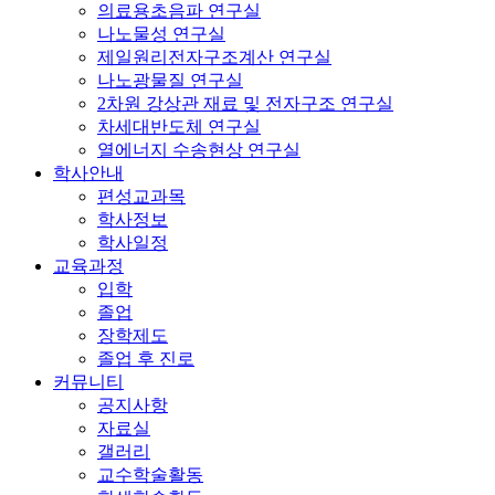
의료용초음파 연구실
나노물성 연구실
제일원리전자구조계산 연구실
나노광물질 연구실
2차원 강상관 재료 및 전자구조 연구실
차세대반도체 연구실
열에너지 수송현상 연구실
학사안내
편성교과목
학사정보
학사일정
교육과정
입학
졸업
장학제도
졸업 후 진로
커뮤니티
공지사항
자료실
갤러리
교수학술활동