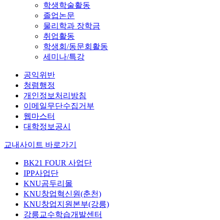
학생학술활동
졸업논문
물리학과 장학금
취업활동
학생회/동문회활동
세미나/특강
공익위반
청렴행정
개인정보처리방침
이메일무단수집거부
웹마스터
대학정보공시
교내사이트 바로가기
BK21 FOUR 사업단
IPP사업단
KNU곰두리몰
KNU창업혁신원(춘천)
KNU창업지원본부(강릉)
강릉교수학습개발센터