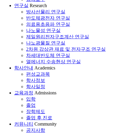
연구실
Research
방사선물리 연구실
반도체광전자 연구실
의료용초음파 연구실
나노물성 연구실
제일원리전자구조계산 연구실
나노광물질 연구실
2차원 강상관 재료 및 전자구조 연구실
차세대반도체 연구실
열에너지 수송현상 연구실
학사안내
Academics
편성교과목
학사정보
학사일정
교육과정
Admissions
입학
졸업
장학제도
졸업 후 진로
커뮤니티
Community
공지사항