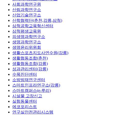
사회과학연구원
산림과학연구소
산업기술연구소
산학협력단(춘천,강릉,삼척)
삼척공학교육혁신센터
삼척평생교육원
의생명과학연구소
생명과학연구소
생명윤리위원회
생활스포츠지도사연수원(강릉)
생활협동조합(춘천)
생활협동조합(강릉)
성과관리센터(강릉)
수목진단센터
소방방재연구센터
스마트인프라연구소(강릉)
스마트캠퍼스(e-루리)
시설물 고장신고
실험동물센터
에코포리스트
연구실안전관리시스템