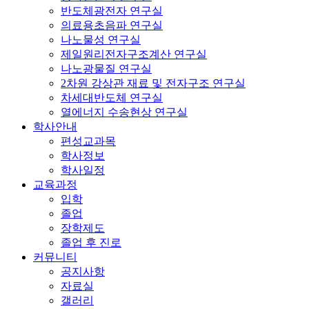
반도체광전자 연구실
의료용초음파 연구실
나노물성 연구실
제일원리전자구조계산 연구실
나노광물질 연구실
2차원 강상관 재료 및 전자구조 연구실
차세대반도체 연구실
열에너지 수송현상 연구실
학사안내
편성교과목
학사정보
학사일정
교육과정
입학
졸업
장학제도
졸업 후 진로
커뮤니티
공지사항
자료실
갤러리