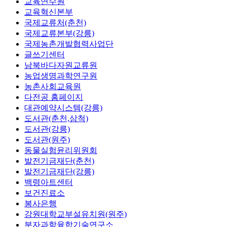
교육연수원
교육혁신본부
국제교류처(춘천)
국제교류본부(강릉)
국제농촌개발협력사업단
글쓰기센터
남북바다자원교류원
농업생명과학연구원
농촌사회교육원
다전공 홈페이지
대관예약시스템(강릉)
도서관(춘천,삼척)
도서관(강릉)
도서관(원주)
동물실험윤리위원회
발전기금재단(춘천)
발전기금재단(강릉)
백령아트센터
보건진료소
봉사은행
강원대학교부설유치원(원주)
분자과학융합기술연구소