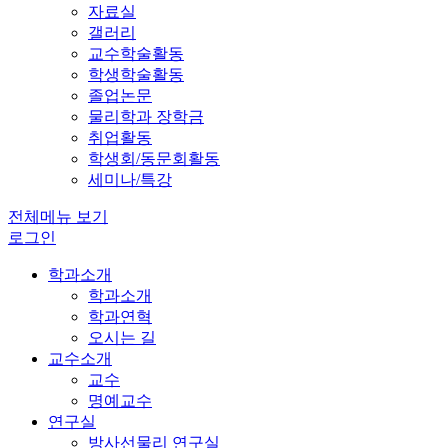
자료실
갤러리
교수학술활동
학생학술활동
졸업논문
물리학과 장학금
취업활동
학생회/동문회활동
세미나/특강
전체메뉴 보기
로그인
학과소개
학과소개
학과연혁
오시는 길
교수소개
교수
명예교수
연구실
방사선물리 연구실