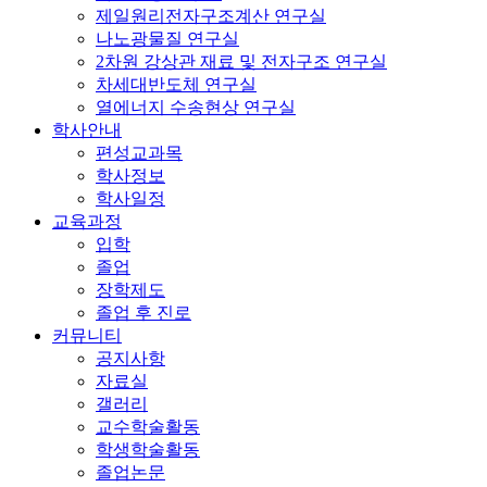
제일원리전자구조계산 연구실
나노광물질 연구실
2차원 강상관 재료 및 전자구조 연구실
차세대반도체 연구실
열에너지 수송현상 연구실
학사안내
편성교과목
학사정보
학사일정
교육과정
입학
졸업
장학제도
졸업 후 진로
커뮤니티
공지사항
자료실
갤러리
교수학술활동
학생학술활동
졸업논문