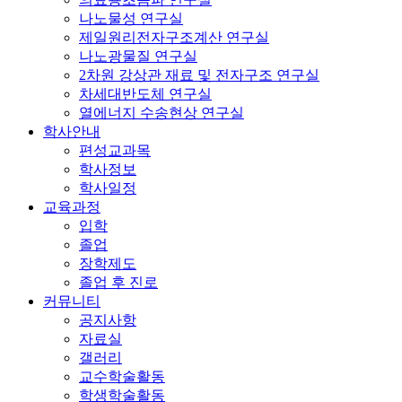
나노물성 연구실
제일원리전자구조계산 연구실
나노광물질 연구실
2차원 강상관 재료 및 전자구조 연구실
차세대반도체 연구실
열에너지 수송현상 연구실
학사안내
편성교과목
학사정보
학사일정
교육과정
입학
졸업
장학제도
졸업 후 진로
커뮤니티
공지사항
자료실
갤러리
교수학술활동
학생학술활동