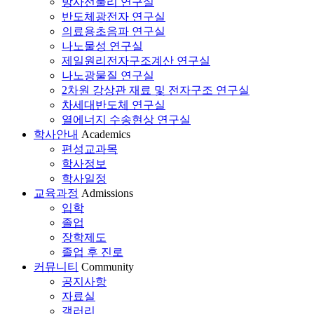
방사선물리 연구실
반도체광전자 연구실
의료용초음파 연구실
나노물성 연구실
제일원리전자구조계산 연구실
나노광물질 연구실
2차원 강상관 재료 및 전자구조 연구실
차세대반도체 연구실
열에너지 수송현상 연구실
학사안내
Academics
편성교과목
학사정보
학사일정
교육과정
Admissions
입학
졸업
장학제도
졸업 후 진로
커뮤니티
Community
공지사항
자료실
갤러리