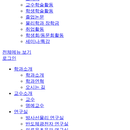
교수학술활동
학생학술활동
졸업논문
물리학과 장학금
취업활동
학생회/동문회활동
세미나/특강
전체메뉴 보기
로그인
학과소개
학과소개
학과연혁
오시는 길
교수소개
교수
명예교수
연구실
방사선물리 연구실
반도체광전자 연구실
의료용초음파 연구실