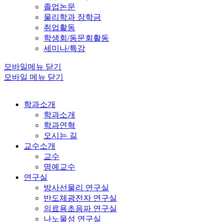
졸업논문
물리학과 장학금
취업활동
학생회/동문회활동
세미나/특강
모바일메뉴 닫기
모바일 메뉴 닫기
학과소개
학과소개
학과연혁
오시는 길
교수소개
교수
명예교수
연구실
방사선물리 연구실
반도체광전자 연구실
의료용초음파 연구실
나노물성 연구실