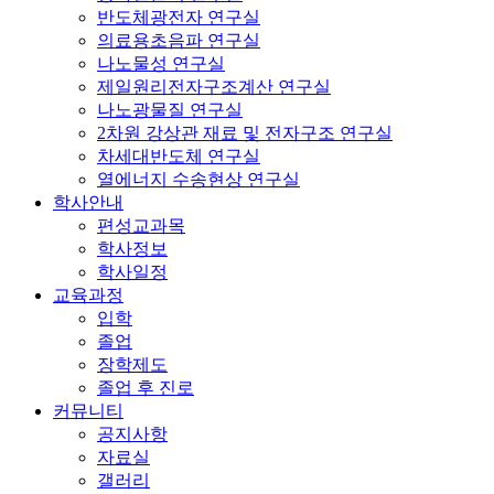
반도체광전자 연구실
의료용초음파 연구실
나노물성 연구실
제일원리전자구조계산 연구실
나노광물질 연구실
2차원 강상관 재료 및 전자구조 연구실
차세대반도체 연구실
열에너지 수송현상 연구실
학사안내
편성교과목
학사정보
학사일정
교육과정
입학
졸업
장학제도
졸업 후 진로
커뮤니티
공지사항
자료실
갤러리