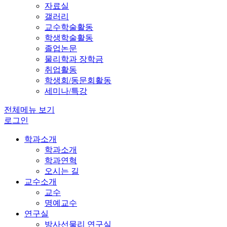
자료실
갤러리
교수학술활동
학생학술활동
졸업논문
물리학과 장학금
취업활동
학생회/동문회활동
세미나/특강
전체메뉴 보기
로그인
학과소개
학과소개
학과연혁
오시는 길
교수소개
교수
명예교수
연구실
방사선물리 연구실