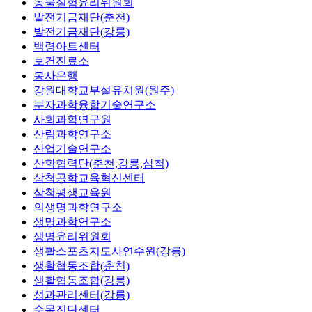
동물실험윤리위원회
발전기금재단(춘천)
발전기금재단(강릉)
백령아트센터
보건진료소
봉사은행
강원대학교부설유치원(원주)
분자과학융합기술연구소
사회과학연구원
산림과학연구소
산업기술연구소
산학협력단(춘천,강릉,삼척)
삼척공학교육혁신센터
삼척평생교육원
의생명과학연구소
생명과학연구소
생명윤리위원회
생활스포츠지도사연수원(강릉)
생활협동조합(춘천)
생활협동조합(강릉)
성과관리센터(강릉)
수목진단센터