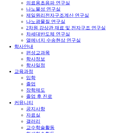
의료용초음파 연구실
나노물성 연구실
제일원리전자구조계산 연구실
나노광물질 연구실
2차원 강상관 재료 및 전자구조 연구실
차세대반도체 연구실
열에너지 수송현상 연구실
학사안내
편성교과목
학사정보
학사일정
교육과정
입학
졸업
장학제도
졸업 후 진로
커뮤니티
공지사항
자료실
갤러리
교수학술활동