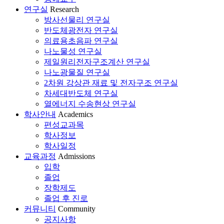
연구실
Research
방사선물리 연구실
반도체광전자 연구실
의료용초음파 연구실
나노물성 연구실
제일원리전자구조계산 연구실
나노광물질 연구실
2차원 강상관 재료 및 전자구조 연구실
차세대반도체 연구실
열에너지 수송현상 연구실
학사안내
Academics
편성교과목
학사정보
학사일정
교육과정
Admissions
입학
졸업
장학제도
졸업 후 진로
커뮤니티
Community
공지사항